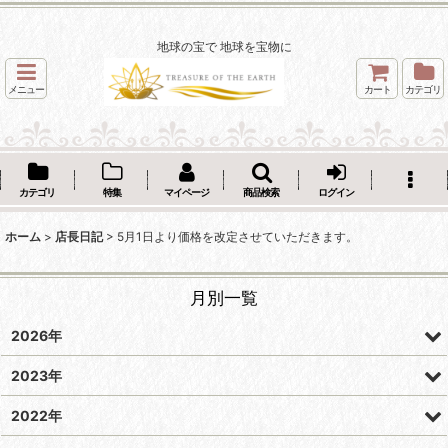
地球の宝で 地球を宝物に
メニュー
カート
カテゴリ
カテゴリ
特集
マイページ
商品検索
ログイン
ホーム
>
店長日記
>
5月1日より価格を改定させていただきます。
月別一覧
2026年
2023年
2022年