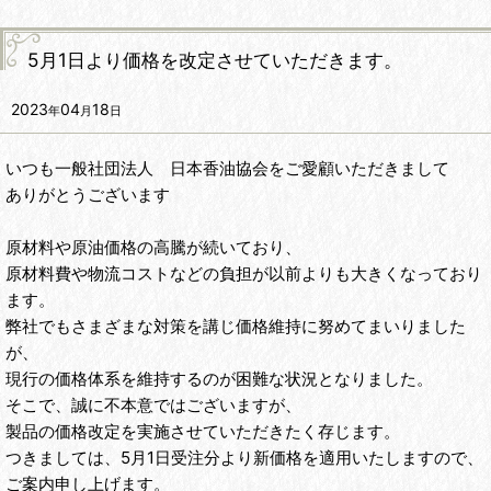
5月1日より価格を改定させていただきます。
2023
04
18
年
月
日
いつも一般社団法人 日本香油協会をご愛顧いただきまして
ありがとうございます
原材料や原油価格の高騰が続いており、
原材料費や物流コストなどの負担が以前よりも大きくなっており
ます。
弊社でもさまざまな対策を講じ価格維持に努めてまいりました
が、
現行の価格体系を維持するのが困難な状況となりました。
そこで、誠に不本意ではございますが、
製品の価格改定を実施させていただきたく存じます。
つきましては、5月1日受注分より新価格を適用いたしますので、
ご案内申し上げます。