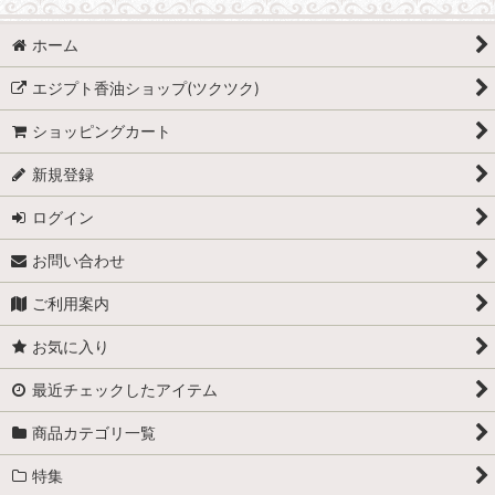
シングル香油(花,果実,ムスク,鉱物など)
ホーム
ブレンド香油(王,女王,王妃,神官)
エジプト香油ショップ(ツクツク)
ブレンド香油(神,女神)
ショッピングカート
ブレンド香油(スペシャルブレンド)
新規登録
講座・体験会・WS お申し込み
ログイン
Vita Juwel
お問い合わせ
ご利用案内
お気に入り
最近チェックしたアイテム
商品カテゴリ一覧
特集