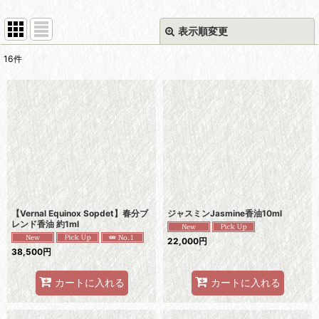
表示順変更
閉じる
16
件
表示数
:
並び順
:
絞り込む
【Vernal Equinox Sopdet】春分ブ
ジャスミンJasmine香油10ml
レンド香油 約1ml
22,000
円
38,500
円
カートに入れる
カートに入れる