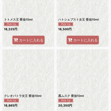
トトメス王 香油10ml
ハトシェプスト女王 香油10ml
16,225
円
16,500
円
カートに入れる
カートに入れる
クレオパトラ女王 香油10ml
黒ムスク 香油10ml
18,865
円
20,350
円