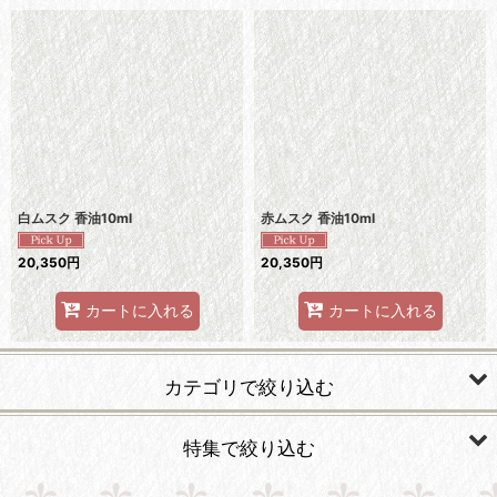
白ムスク 香油10ml
赤ムスク 香油10ml
20,350
円
20,350
円
カートに入れる
カートに入れる
カテゴリで絞り込む
エジプト香油(Egyptian Perfumed Oil)
特集で絞り込む