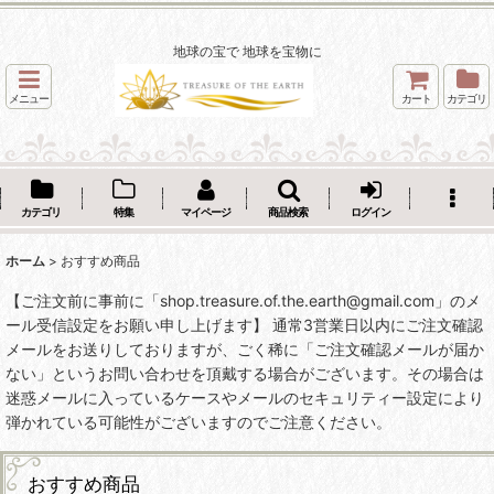
地球の宝で 地球を宝物に
メニュー
カート
カテゴリ
カテゴリ
特集
マイページ
商品検索
ログイン
ホーム
>
おすすめ商品
【ご注文前に事前に「shop.treasure.of.the.earth@gmail.com」のメ
ール受信設定をお願い申し上げます】 通常3営業日以内にご注文確認
メールをお送りしておりますが、ごく稀に「ご注文確認メールが届か
ない」というお問い合わせを頂戴する場合がございます。その場合は
迷惑メールに入っているケースやメールのセキュリティー設定により
弾かれている可能性がございますのでご注意ください。
おすすめ商品