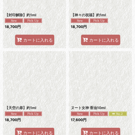
【封印解除】約1ml
【神々の祝福】約1ml
18,700
円
18,700
円
カートに入れる
カートに入れる
【天空の扉】約1ml
ヌート女神 香油10ml
18,700
円
17,600
円
カートに入れる
カートに入れる