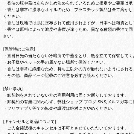
・香油の瓶や蓋はあらかじめ決められているためご指定やご要望は承
・香油は非常に濃厚なオイルのため、プラスチック製品は全て溶かし
ください。
・香油は現地では肌に塗布されて使用されますが、日本へは雑貨とし
・香油は原料によって濃度や密度が違うため、異なる種類の香油で同
さい。
[保管時のご注意]
・直射日光の当たらない冷暗所で中蓋をとり、瓶を立てて保管してく
・お子様やペットの手の届かない場所で保管ください。
・香油は非常に繊細なため、持ち主以外の方が触れないようにされる
・その他、商品ページ記載のご注意を必ずお読みください。
[禁止事項]
・卸契約をされていない方の商用利用は固くお断りしております。
・卸契約の有無に関わらず、弊社ショップ.ブログ.SNS,メルマガ等に
・フリマアプリ等での転売や譲渡は絶対におやめください。
[キャンセルと返品について]
・ご入金確認後のキャンセルは不可とさせていただいております。