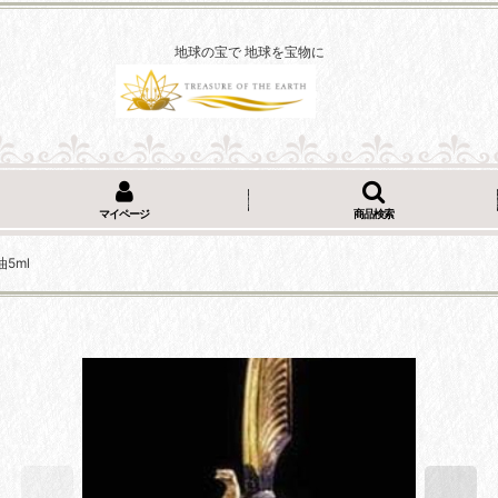
地球の宝で 地球を宝物に
マイページ
商品検索
5ml