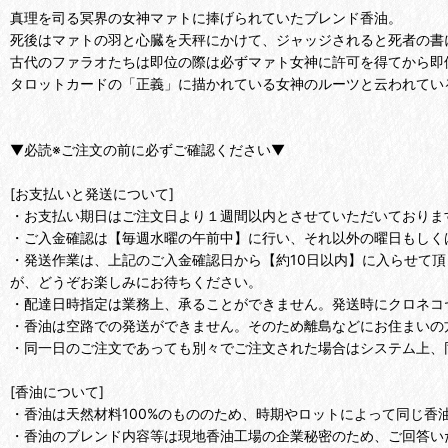
真理を司る冥界の女神マァトに捧げられていたブレンド香油。
死後はマァトの羽と心臓を天秤にかけて、ジャッジされると死者の書
古代のファラオたちは即位の際は必ずマァト女神に許可を得てから即
タロットカードの「正義」に描かれている女神のルーツと云われてい
▼必読※ご注文の前に必ずご確認ください▼
[お支払いと発送について]
・お支払い期日はご注文日より１週間以内とさせていただいておりま
・ご入金確認は【毎週水曜の午前中】に行い、それ以外の曜日もしく
・発送作業は、上記のご入金確認日から【約10日以内】に入らせて
が、どうぞお楽しみにお待ちください。
・配達日時指定は業務上、承ることができません。発送時にクロネコ
・香油は空路での発送ができません。そのため離島などにお住まいの
・同一日のご注文であっても別々でご注文された場合はシステム上、
[香油について]
・香油は天然材料100%のもののため、時期やロットによって同じ香
・香油のブレンド内容等は現地香油工場の企業秘密のため、ご回答い