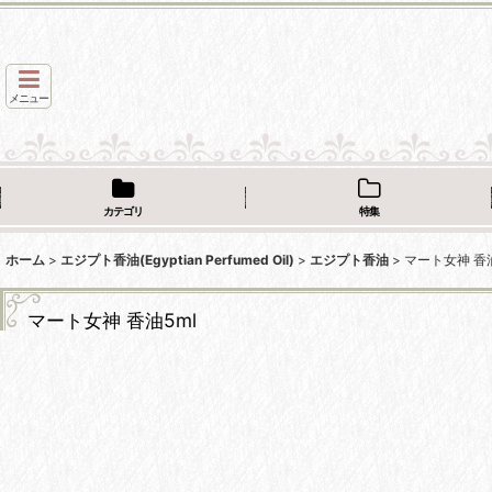
メニュー
カテゴリ
特集
ホーム
>
エジプト香油(Egyptian Perfumed Oil)
>
エジプト香油
>
マート女神 香油
マート女神 香油5ml