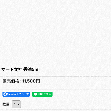
マート女神 香油5ml
販売価格
:
11,500
円
Facebookでシェア
数量
: