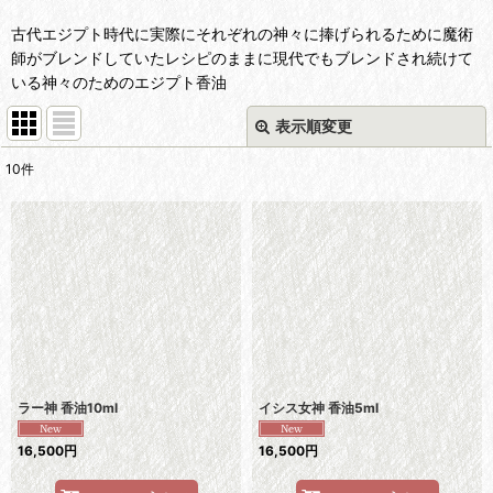
古代エジプト時代に実際にそれぞれの神々に捧げられるために魔術
師がブレンドしていたレシピのままに現代でもブレンドされ続けて
いる神々のためのエジプト香油
表示順変更
閉じる
10
件
表示数
:
並び順
:
絞り込む
ラー神 香油10ml
イシス女神 香油5ml
16,500
円
16,500
円