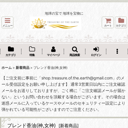
地球の宝で 地球を宝物に
メニュー
カート
カテゴリ
カテゴリ
特集
マイページ
商品検索
ログイン
ホーム
>
新着商品
>
ブレンド香油(神,女神)
【ご注文前に事前に「shop.treasure.of.the.earth@gmail.com」のメ
ール受信設定をお願い申し上げます】 通常3営業日以内にご注文確認
メールをお送りしておりますが、ごく稀に「ご注文確認メールが届か
ない」というお問い合わせを頂戴する場合がございます。その場合は
迷惑メールに入っているケースやメールのセキュリティー設定により
弾かれている可能性がございますのでご注意ください。
ブレンド香油(神,女神)
[
新着商品
]