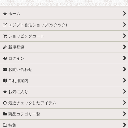
シングル香油(花,果実,ムスク,鉱物など)
ホーム
ブレンド香油(王,女王,王妃,神官)
エジプト香油ショップ(ツクツク)
ブレンド香油(神,女神)
ショッピングカート
ブレンド香油(スペシャルブレンド)
新規登録
講座・体験会・WS お申し込み
ログイン
Vita Juwel
お問い合わせ
ご利用案内
お気に入り
最近チェックしたアイテム
商品カテゴリ一覧
特集